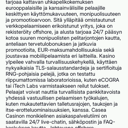
tarjoaa kattavan uhkapelikokemuksen
eurooppalaisille ja kansainvälisille pelaajille
keskittyen käyttömukavuuteen, monipuolisuuteen
ja promootioarvoon. Sitä ylläpitää omistautunut
verkkopelaamiseen erikoistunut yritys, joka on
rekisteröity offshore, ja alusta tarjoaa 24/7 pääsyn
kotoa suuren monipuolisten pelitarjontojen kautta,
anteliaan tervetulobonuksen ja jatkuvia
promootioita, EUR-maksumahdollisuuksia sekä
joustavaa mobiilipelaamista eri laitteilla. Kasino
ylpeilee vahvalla turvallisuuskehykellä, käyttäen
nykyaikaisia TLS-salausstandardeja ja sertifioituja
RNG-pohjaisia pelejä, jotka on testattu
riippumattomissa laboratorioissa, kuten eCOGRA
tai iTech Labs varmistaakseen reilut tulokset.
Pelaajat voivat nauttia turvallisista pankkitavoista
yhdessä vastuullisen pelaamisen työkalujen,
kuten mukautettavien talletusrajojen, taukojen ja
itse-erotteluominaisuuksien, kanssa. Casea
Casinon monikielinen asiakaspalvelutiimi on
saatavilla 24/7 live-chatin, sähköpostin ja FAQ-
keskuksen kautta. Johtavana offshore-