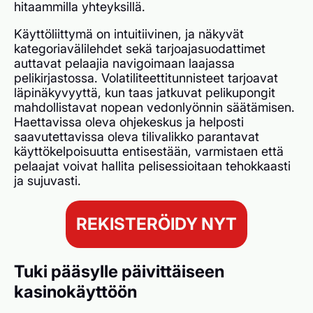
hitaammilla yhteyksillä.
Käyttöliittymä on intuitiivinen, ja näkyvät
kategoriavälilehdet sekä tarjoajasuodattimet
auttavat pelaajia navigoimaan laajassa
pelikirjastossa. Volatiliteettitunnisteet tarjoavat
läpinäkyvyyttä, kun taas jatkuvat pelikupongit
mahdollistavat nopean vedonlyönnin säätämisen.
Haettavissa oleva ohjekeskus ja helposti
saavutettavissa oleva tilivalikko parantavat
käyttökelpoisuutta entisestään, varmistaen että
pelaajat voivat hallita pelisessioitaan tehokkaasti
ja sujuvasti.
REKISTERÖIDY NYT
Tuki pääsylle päivittäiseen
kasinokäyttöön