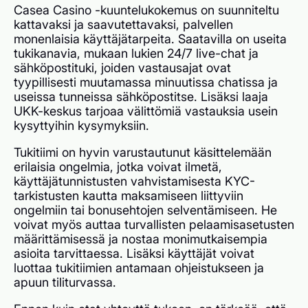
Casea Casino -kuuntelukokemus on suunniteltu
kattavaksi ja saavutettavaksi, palvellen
monenlaisia käyttäjätarpeita. Saatavilla on useita
tukikanavia, mukaan lukien 24/7 live-chat ja
sähköpostituki, joiden vastausajat ovat
tyypillisesti muutamassa minuutissa chatissa ja
useissa tunneissa sähköpostitse. Lisäksi laaja
UKK-keskus tarjoaa välittömiä vastauksia usein
kysyttyihin kysymyksiin.
Tukitiimi on hyvin varustautunut käsittelemään
erilaisia ongelmia, jotka voivat ilmetä,
käyttäjätunnistusten vahvistamisesta KYC-
tarkistusten kautta maksamiseen liittyviin
ongelmiin tai bonusehtojen selventämiseen. He
voivat myös auttaa turvallisten pelaamisasetusten
määrittämisessä ja nostaa monimutkaisempia
asioita tarvittaessa. Lisäksi käyttäjät voivat
luottaa tukitiimien antamaan ohjeistukseen ja
apuun tiliturvassa.