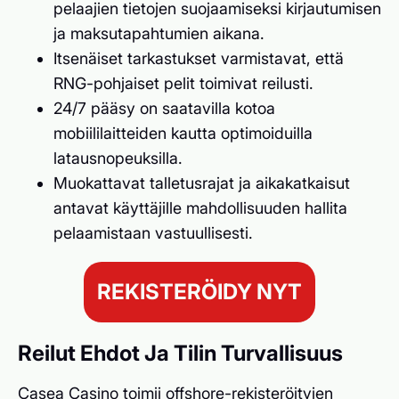
pelaajien tietojen suojaamiseksi kirjautumisen
ja maksutapahtumien aikana.
Itsenäiset tarkastukset varmistavat, että
RNG-pohjaiset pelit toimivat reilusti.
24/7 pääsy on saatavilla kotoa
mobiililaitteiden kautta optimoiduilla
latausnopeuksilla.
Muokattavat talletusrajat ja aikakatkaisut
antavat käyttäjille mahdollisuuden hallita
pelaamistaan vastuullisesti.
REKISTERÖIDY NYT
Reilut Ehdot Ja Tilin Turvallisuus
Casea Casino toimii offshore-rekisteröityjen