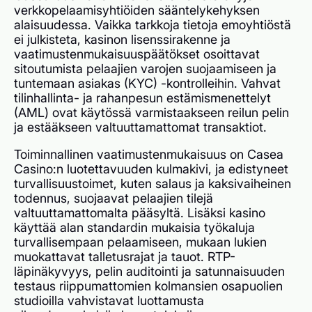
verkkopelaamisyhtiöiden sääntelykehyksen
alaisuudessa. Vaikka tarkkoja tietoja emoyhtiöstä
ei julkisteta, kasinon lisenssirakenne ja
vaatimustenmukaisuuspäätökset osoittavat
sitoutumista pelaajien varojen suojaamiseen ja
tuntemaan asiakas (KYC) -kontrolleihin. Vahvat
tilinhallinta- ja rahanpesun estämismenettelyt
(AML) ovat käytössä varmistaakseen reilun pelin
ja estääkseen valtuuttamattomat transaktiot.
Toiminnallinen vaatimustenmukaisuus on Casea
Casino:n luotettavuuden kulmakivi, ja edistyneet
turvallisuustoimet, kuten salaus ja kaksivaiheinen
todennus, suojaavat pelaajien tilejä
valtuuttamattomalta pääsyltä. Lisäksi kasino
käyttää alan standardin mukaisia työkaluja
turvallisempaan pelaamiseen, mukaan lukien
muokattavat talletusrajat ja tauot. RTP-
läpinäkyvyys, pelin auditointi ja satunnaisuuden
testaus riippumattomien kolmansien osapuolien
studioilla vahvistavat luottamusta