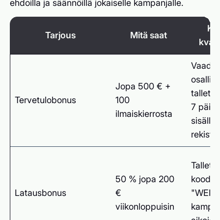
ehdoilla ja säännöillä jokaiselle kampanjalle.
Ku
Tarjous
Mitä saat
kvali
Vaadit
osallis
Jopa 500 € +
talletu
Tervetulobonus
100
7 päiv
ilmaiskierrosta
sisällä
rekiste
Talleta
50 % jopa 200
koodill
Latausbonus
€
"WEEK
viikonloppuisin
kampan