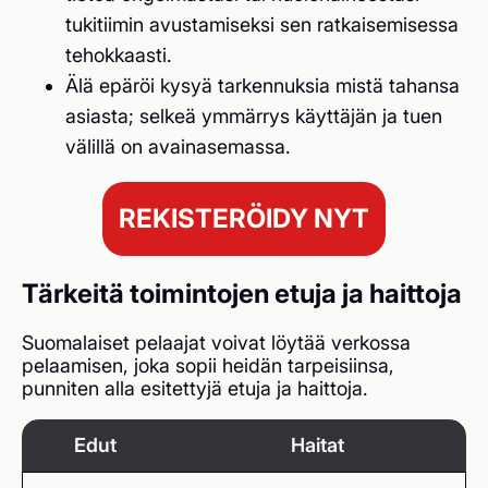
tukitiimin avustamiseksi sen ratkaisemisessa
tehokkaasti.
Älä epäröi kysyä tarkennuksia mistä tahansa
asiasta; selkeä ymmärrys käyttäjän ja tuen
välillä on avainasemassa.
REKISTERÖIDY NYT
Tärkeitä toimintojen etuja ja haittoja
Suomalaiset pelaajat voivat löytää verkossa
pelaamisen, joka sopii heidän tarpeisiinsa,
punniten alla esitettyjä etuja ja haittoja.
Edut
Haitat