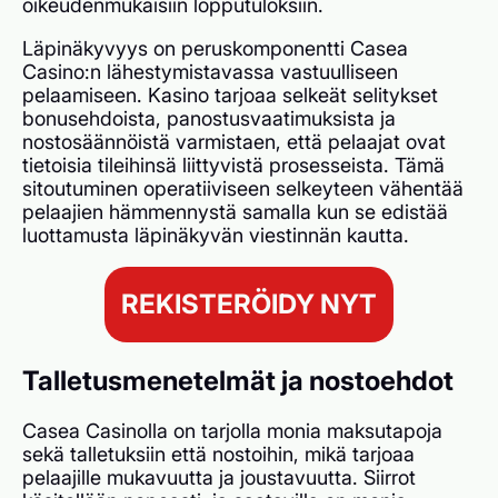
oikeudenmukaisiin lopputuloksiin.
Läpinäkyvyys on peruskomponentti Casea
Casino:n lähestymistavassa vastuulliseen
pelaamiseen. Kasino tarjoaa selkeät selitykset
bonusehdoista, panostusvaatimuksista ja
nostosäännöistä varmistaen, että pelaajat ovat
tietoisia tileihinsä liittyvistä prosesseista. Tämä
sitoutuminen operatiiviseen selkeyteen vähentää
pelaajien hämmennystä samalla kun se edistää
luottamusta läpinäkyvän viestinnän kautta.
REKISTERÖIDY NYT
Talletusmenetelmät ja nostoehdot
Casea Casinolla on tarjolla monia maksutapoja
sekä talletuksiin että nostoihin, mikä tarjoaa
pelaajille mukavuutta ja joustavuutta. Siirrot