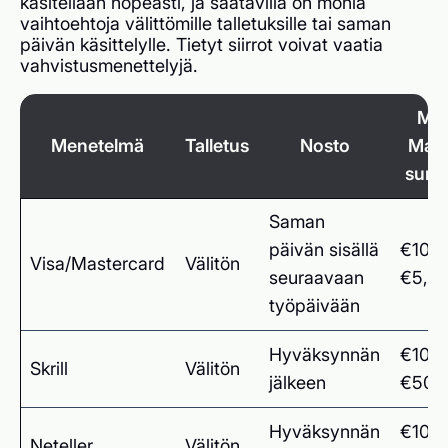
käsitellään nopeasti, ja saatavilla on monia
vaihtoehtoja välittömille talletuksille tai saman
päivän käsittelylle. Tietyt siirrot voivat vaatia
vahvistusmenettelyjä.
Min
Menetelmä
Talletus
Nosto
Mak
sum
Saman
päivän sisällä
€10-
Visa/Mastercard
Välitön
seuraavaan
€5,0
työpäivään
Hyväksynnän
€10-
Skrill
Välitön
jälkeen
€50,
Hyväksynnän
€10-
Neteller
Välitön