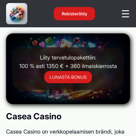
Rekisteröidy
Liity tervetulopakettiin:
100 % asti 1350 € + 360 ilmaiskierrosta
LUNASTA BONUS
Casea Casino
Casea Casino on verkkopelaamisen brändi, joka